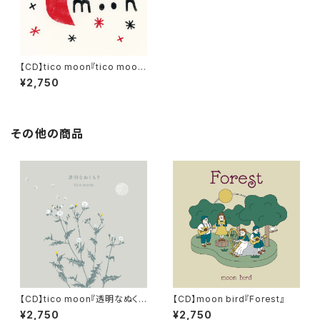
【CD】tico moon『tico moo
n』
¥2,750
その他の商品
【CD】tico moon『透明なぬくも
【CD】moon bird『Forest』
り』 ＊特典：スペシャルリーフ
¥2,750
¥2,750