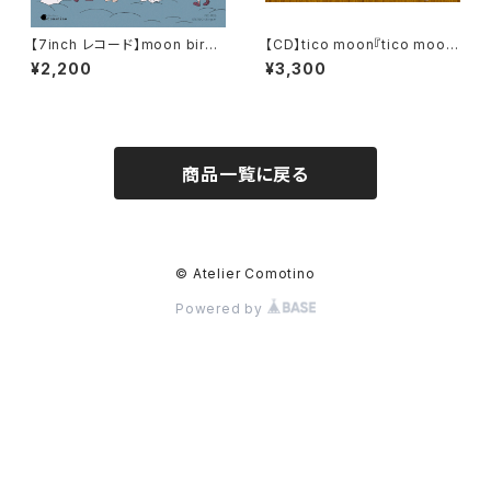
【7inch レコード】moon bird
【CD】tico moon『tico moo
『Old Lullaby / Woods and
n』＋matsue maikoマルチシ
¥2,200
¥3,300
Flame』＊特典：ハイレゾ音源デ
ール(A6サイズ)2枚セット【限定1
ータ
00セット】
商品一覧に戻る
© Atelier Comotino
Powered by