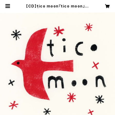
【CD】tico moon『tico moon』
| Atelier Comotino