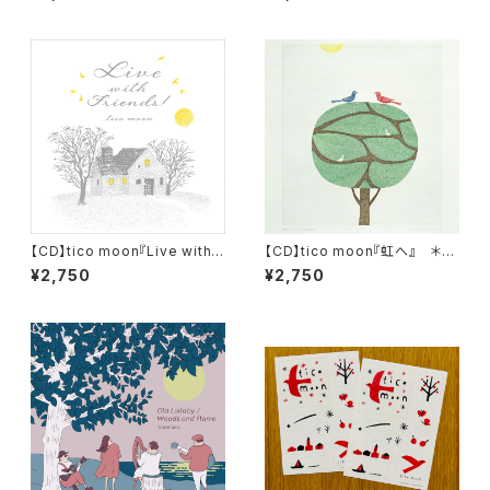
レット
【CD】tico moon『Live with F
【CD】tico moon『虹へ』 ＊特
riends !』
典：サイン入りレーベルロゴステ
¥2,750
¥2,750
ッカー付き！