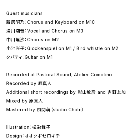
Guest musicians
新居昭乃：Chorus and Keyboard on M10
湯川潮音：Vocal and Chorus on M3
中川理沙：Chorus on M2
小池光子：Glockenspiel on M1 / Bird whistle on M2
タバティ：Guitar on M1
Recorded at Pastoral Sound, Atelier Comotino
Recorded by 原真人
Additional short recordings by 影山敏彦 and 吉野友加
Mixed by 原真人
Mastered by 風間萌（studio Chatri）
Illustration：松栄舞子
Design：オオクボゼロキチ