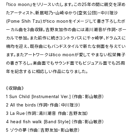
『tico moon』をリリースいたします。この25年の間に親交を深め
たアーティスト、新居昭乃・山崎ゆかり(空気公団)・中川理沙
(Pome Shih Tzu)がtico moonをイメージして書き下ろしたボ
ーカル曲を3曲収録。吉野友加作の曲には湯川潮音が作詞・ボー
カルで参加。また前作に続きコントラバスに千ヶ崎学、ドラムスに
楠均を迎え、既存曲にもバンドスタイルで新たな側面を与えてい
ます。またアートワークはtico moonが愛してやまない松栄舞子
の書き下ろし。楽曲面でもサウンド面でもビジュアル面でも25周
年を記念するに相応しい作品になりました。
《収録曲》
1 Sun Child [Instrumental Ver.]（作曲：影山敏彦）
2 All the birds（作詞・作曲：中川理沙）
3 La Rue（作詞：湯川潮音 作曲：吉野友加）
4 head fish walk [Band Style]（作曲：影山敏彦）
5 ゾウの夢（作曲：吉野友加・影山敏彦）