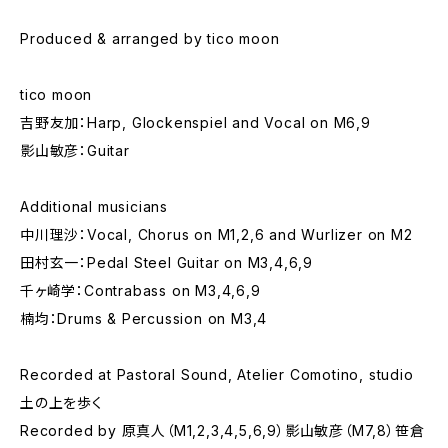
Produced & arranged by tico moon
tico moon
吉野友加：Harp, Glockenspiel and Vocal on M6,9
影山敏彦：Guitar
Additional musicians
中川理沙：Vocal, Chorus on M1,2,6 and Wurlizer on M2
田村玄一：Pedal Steel Guitar on M3,4,6,9
千ヶ崎学：Contrabass on M3,4,6,9
楠均：Drums & Percussion on M3,4
Recorded at Pastoral Sound, Atelier Comotino, studio
土の上を歩く
Recorded by 原真人（M1,2,3,4,5,6,9）影山敏彦（M7,8）笹倉