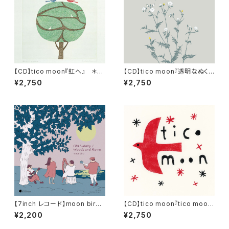
【CD】tico moon『虹へ』 ＊特
【CD】tico moon『透明なぬくも
典：サイン入りレーベルロゴステ
り』 ＊特典：スペシャルリーフ
¥2,750
¥2,750
ッカー付き！
レット
【7inch レコード】moon bird
【CD】tico moon『tico moo
『Old Lullaby / Woods and
n』
¥2,200
¥2,750
Flame』＊特典：ハイレゾ音源デ
ータ