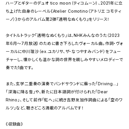
ハープとギターのデュオ tico moon（ティコムーン）、2021年に立
ち上げた自身のレーベル《Atelier Comotino（アトリエ コモティ
ーノ）》からのアルバム第2弾『透明なぬくもり』をリリース！
タイトルトラック「透明なぬくもり」は、NHKみんなのうた（2023
年6月〜7月放送）のために書き下ろしたヴォーカル曲。作詞・ヴォ
ーカルに中川理沙（ex.ユカリサ、ザ・なつやすみバンド）をフュー
チャーし、懐かしくも温かな詞の世界を親しみやすいメロディーで
奏でた1曲です。
また、玄学二重奏の演奏でバンドサウンドに蘇った「Driving…」
「深海に降る雪」や、新たに日本語詞が付けられた「Dear
Rhino」、そして前作「虹へ」に続き吉野友加作詞曲による「空のワ
ルツ」など、聴きどころ満載のアルバムです！
《収録曲》