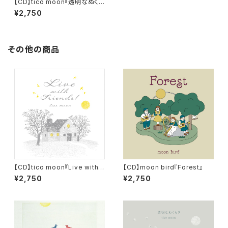
【CD】tico moon『透明なぬくも
り』 ＊特典：スペシャルリーフ
¥2,750
レット
その他の商品
【CD】tico moon『Live with F
【CD】moon bird『Forest』
riends !』
¥2,750
¥2,750